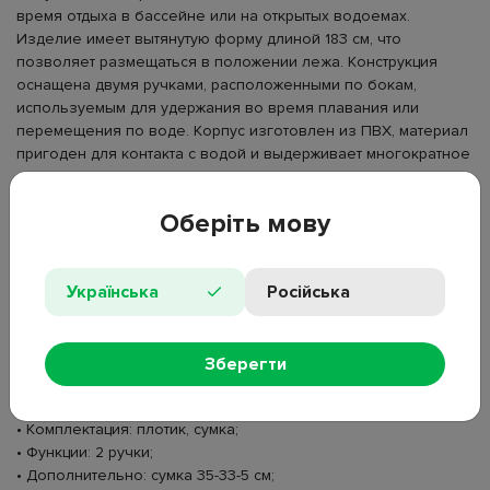
время отдыха в бассейне или на открытых водоемах.
Изделие имеет вытянутую форму длиной 183 см, что
позволяет размещаться в положении лежа. Конструкция
оснащена двумя ручками, расположенными по бокам,
используемым для удержания во время плавания или
перемещения по воде. Корпус изготовлен из ПВХ, материал
пригоден для контакта с водой и выдерживает многократное
надувание. Поверхность имеет декоративное оформление с
цветными полосами. Максимальная нагрузка составляет 100
Оберіть мову
кг. Плотик может использоваться для отдыха на воде или
вспомогательного средства во время плавания. Модель
бренда Bestway подходит для использования в разных
Українська
Російська
условиях на воде.
• Тип товара: надувной плот;
• Материал: ПВХ;
Зберегти
• Размер: 183×71 см;
• Максимальная нагрузка: до 100 кг;
• Комплектация: плотик, сумка;
• Функции: 2 ручки;
• Дополнительно: сумка 35-33-5 см;