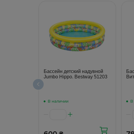
Бассейн детский надувной
Бас
Jumbo Hippo. Bestway 51203
Вит
В наличии
В
600
7
₴