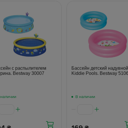
сейн с распылителем
Бассейн детский надувно
рина. Bestway 30007
Kiddie Pools. Bestway 510
 наличии
В наличии
94
169
₴
₴