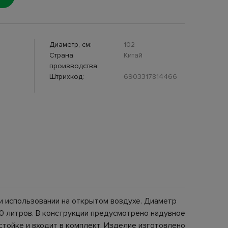
Диаметр, см:
102
Страна
Китай
производства:
Штрихкод:
6903317814466
ри использовании на открытом воздухе. Диаметр
40 литров. В конструкции предусмотрено надувное
стойке и входит в комплект. Изделие изготовлено