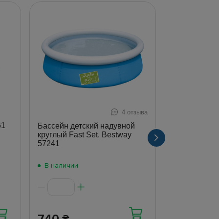
4 отзыва
й
Бассейн над
61
57106 Диноз
Бассейн детский надувной
круглый, 61×
круглый Fast Set. Bestway
белый
57241
В наличии
В наличии
740
174
₴
₴