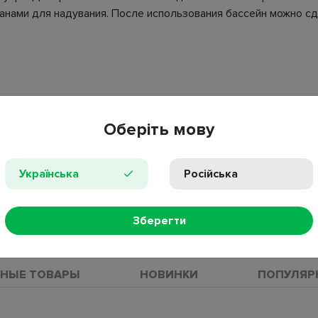
анами для надувания. После использования бассейн можно сд
Оберіть мову
;
Українська
Російська
Зберегти
ПРОС
НЫЕ ТОВАРЫ
НОВИНКИ
ПОПУЛЯР