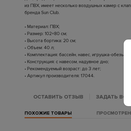
из ПВХ, имеет несколько воздушных камер с клап
бренда Sun Club.
• Материал: ПВХ;
• Размер: 102×80 см;
• Высота бортика: 20 см;
• Объем: 40 л;
• Комплектация: бассейн, навес, игрушка-обезьяна
• Конструкция: с навесом, надувное дно;
• Рекомендуемый возраст: до 3 лет;
• Артикул производителя: 17044.
ОСТАВИТЬ ОТЗЫВ
ЗАДАТЬ ВО
ПОХОЖИЕ ТОВАРЫ
ПРОСМОТРЕН