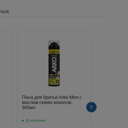
НЫЕ
Пена для бритья Arko Men с
Пена для бр
маслом семян конопли,
Cool, 200мл
300мл
В наличии
В наличии