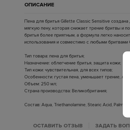
ОПИСАНИЕ
Пена для бритья Gillette Classic Sensitive созд
мягкую пену, которая снижает трение бритвы и 
бритья более приятным, а формула легко наноси
использования и совместимо с любыми бритвами Gi
Тип товара: пена для бритья;
Назначение: облегчение бритья, защита кожи;
Тип кожи: чувствительная, для всех типов;
Особенности: густая пена, уменьшает трение, лёг
Объем: 250 мл;
Страна производства: Великобритания;
Состав: Aqua, Triethanolamine, Stearic Acid, Palmitic
ОСТАВИТЬ ОТЗЫВ
ЗАДАТЬ ВО