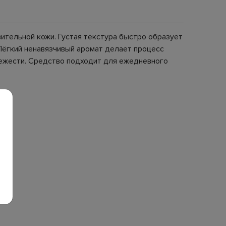
твительной кожи. Густая текстура быстро образует
Лёгкий ненавязчивый аромат делает процесс
вежести. Средство подходит для ежедневного
ne.