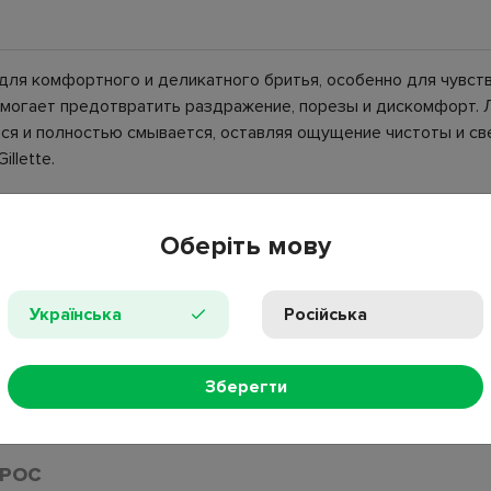
ана для комфортного и деликатного бритья, особенно для чувс
помогает предотвратить раздражение, порезы и дискомфорт. 
тся и полностью смывается, оставляя ощущение чистоты и с
llette.
Оберіть мову
кий аромат;
Українська
Російська
Зберегти
 Acid, Isobutane, Laureth-23, Sodium Lauryl Sulfate, Parfum, Propa
ПРОС