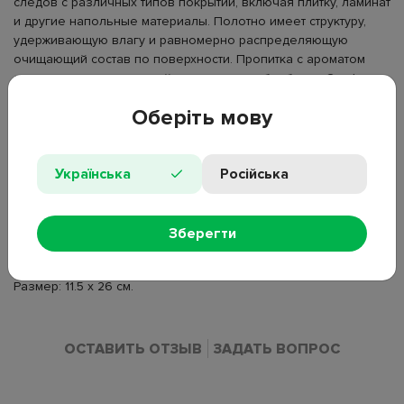
следов с различных типов покрытий, включая плитку, ламинат
и другие напольные материалы. Полотно имеет структуру,
удерживающую влагу и равномерно распределяющую
очищающий состав по поверхности. Пропитка с ароматом
лимона оставляет свежий запах после обработки. Салфетки
для уборки пола применяются вручную или с
Оберіть мову
использованием швабры, без дополнительного смывания, в
бытовых и офисных помещениях.
Українська
Російська
Тип: влажные салфетки для уборки;
Назначение: для пола;
Количество в упаковке: 50 шт;
Материал: нетканое полотно;
Зберегти
Особенности: пропитка с ароматом лимона, без разводов;
Применение: для твердых поверхностей;
Размер: 11.5 x 26 см.
ОСТАВИТЬ ОТЗЫВ
ЗАДАТЬ ВОПРОС