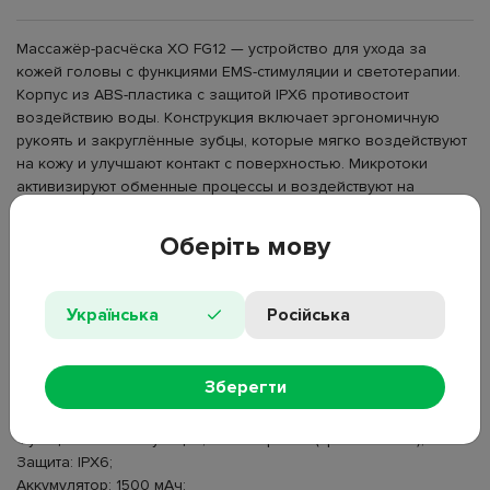
Массажёр-расчёска XO FG12 — устройство для ухода за
кожей головы с функциями EMS-стимуляции и светотерапии.
Корпус из ABS-пластика с защитой IPX6 противостоит
воздействию воды. Конструкция включает эргономичную
рукоять и закруглённые зубцы, которые мягко воздействуют
на кожу и улучшают контакт с поверхностью. Микротоки
активизируют обменные процессы и воздействуют на
волосяные фолликулы, а красный свет усиливает прогрев
тканей и стимулирует кровообращение. Устройство работает
Оберіть мову
от встроенного аккумулятора с зарядкой через разъём
Type-C. Используется для массажа кожи головы и ухода за
волосами.
Українська
Російська
Тип: массажёр-расчёска;
Размер: 222×82×58 мм;
Зберегти
Материал: ABS-пластик;
Мощность: 5 Вт;
Функции: EMS-стимуляция, светотерапия (красный свет);
Защита: IPX6;
Аккумулятор: 1500 мАч;