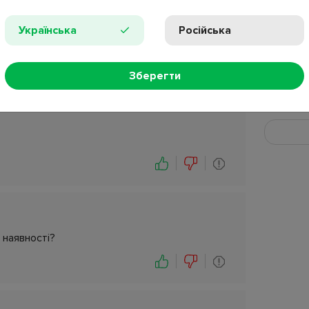
Добавьте 
более ин
Українська
Російська
Ваше им
Зберегти
Покупка подтверждена
Ваш E-ma
 наявності?