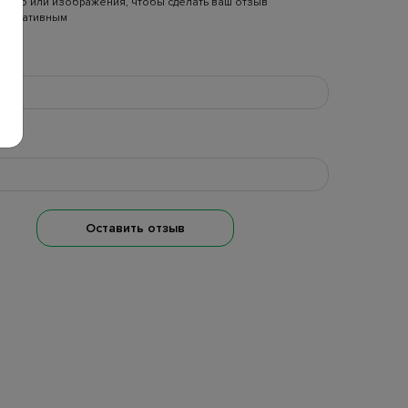
видео или изображения, чтобы сделать ваш отзыв
формативным
я
il
Оставить отзыв