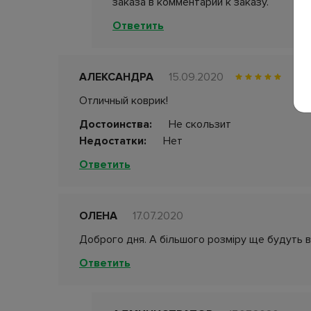
заказа в комментарии к заказу.
Ответить
АЛЕКСАНДРА
15.09.2020
Отличный коврик!
Достоинства:
Не скользит
Недостатки:
Нет
Ответить
ОЛЕНА
17.07.2020
Доброго дня. А більшого розміру ще будуть в
Ответить