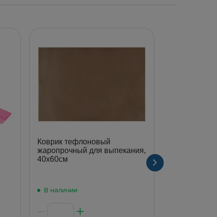
Коврик тефлоновый
Коврик силик
жаропрочный для выпекания,
25х39см, 69
40х60см
В наличии
В наличии