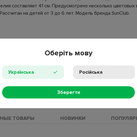
елия составляет 41 см. Предусмотрено несколько цветовых в
ссчитан на детей от 3 до 6 лет. Модель бренда SunClub.
яжка;
Оберіть мову
Українська
Російська
Зберегти
ПРОС
НЫЕ ТОВАРЫ
НОВИНКИ
ПОПУЛЯР