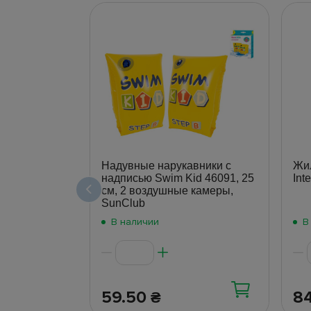
Надувные нарукавники с
Жил
надписью Swim Kid 46091, 25
Int
см, 2 воздушные камеры,
SunClub
В наличии
В
59.50
8
₴