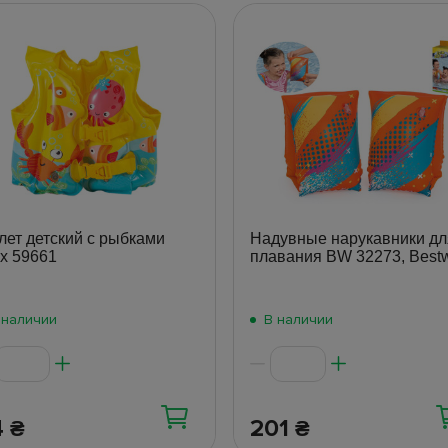
ет детский с рыбками
Надувные нарукавники дл
ex 59661
плавания BW 32273, Best
 наличии
В наличии
4
201
₴
₴