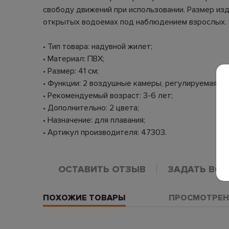
свободу движений при использовании. Размер изд
открытых водоемах под наблюдением взрослых. Ра
• Тип товара: надувной жилет;
• Материал: ПВХ;
• Размер: 41 см;
• Функции: 2 воздушные камеры, регулируемая пр
• Рекомендуемый возраст: 3-6 лет;
• Дополнительно: 2 цвета;
• Назначение: для плавания;
• Артикул производителя: 47303.
ОСТАВИТЬ ОТЗЫВ
ЗАДАТЬ ВО
ПОХОЖИЕ ТОВАРЫ
ПРОСМОТРЕН