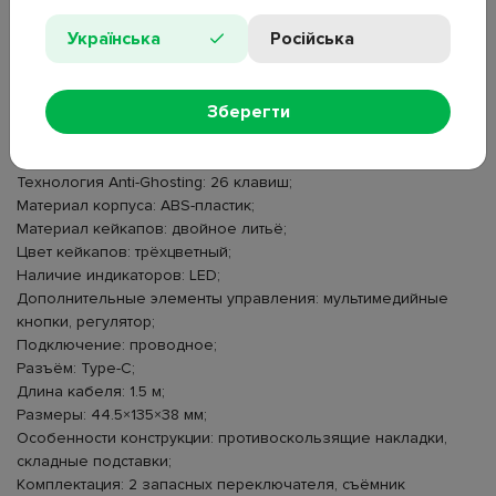
Українська
Російська
Тип: механическая клавиатура;
Количество клавиш: 108;
Тип переключателей: Blue Switch;
Зберегти
Конструкция переключателей: 3-pin;
Функция Hot Swap: есть;
Подсветка: RGB, 17 режимов;
Технология Anti-Ghosting: 26 клавиш;
Материал корпуса: ABS-пластик;
Материал кейкапов: двойное литьё;
Цвет кейкапов: трёхцветный;
Наличие индикаторов: LED;
Дополнительные элементы управления: мультимедийные
кнопки, регулятор;
Подключение: проводное;
Разъём: Type-C;
Длина кабеля: 1.5 м;
Размеры: 44.5×135×38 мм;
Особенности конструкции: противоскользящие накладки,
складные подставки;
Комплектация: 2 запасных переключателя, съёмник