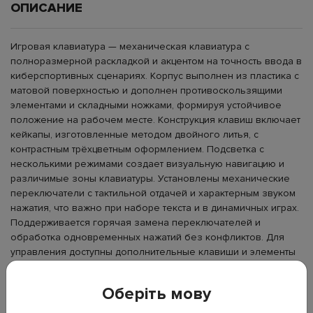
ОПИСАНИЕ
Игровая клавиатура — механическая клавиатура с
полноразмерной раскладкой и акцентом на точность ввода в
киберспортивных сценариях. Корпус выполнен из пластика с
матовой поверхностью и дополнен противоскользящими
элементами и складными ножками, формируя устойчивое
положение на рабочем месте. Конструкция клавиш включает
кейкапы, изготовленные методом двойного литья, с
контрастным трёхцветным оформлением. Подсветка с
несколькими режимами создает визуальную навигацию и
различимые зоны клавиатуры. Установлены механические
переключатели с тактильной отдачей и характерным звуком
нажатия, что важно при наборе текста и в динамичных играх.
Поддерживается горячая замена переключателей и
обработка одновременных нажатий без конфликтов. Для
управления доступны дополнительные клавиши и элементы
регулировки. Подключение осуществляется через съёмный
кабель, что упрощает транспортировку и подключение к
Оберіть мову
различным устройствам, включая игровые станции и рабочие
зоны.