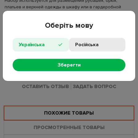
Набор используется для размещения рубашек, брюк,
платьев и верхней одежды в шкафу или в гардеробной
зоне. Металлическое основание удерживает форму под
нагрузкой. Тонкий профиль уменьшает занимаемое
Оберіть мову
пространство между вещами на перекладине.
Материал: металл;
Українська
Російська
Размер: 45,5×21,5см;
Количество в наборе: 6шт;
Тип: вешалки для одежды;
Зберегти
Особенности: тонкий профиль.
ОСТАВИТЬ ОТЗЫВ
ЗАДАТЬ ВОПРОС
ПОХОЖИЕ ТОВАРЫ
ПРОСМОТРЕННЫЕ ТОВАРЫ