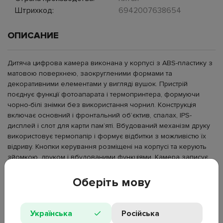
Штрихкод:
6942007638654
ОПИСАНИЕ
Дитяча цифрова камера виконана у корпусі з ABS-пластику з
матовою поверхнею, заокругленими формами та
декоративними елементами у вигляді вушок. Пристрій
поєднує функції фотоапарата і термопринтера, формуючи
чорно-білі знімки без використання чорнил. Конструкція
включає основний і фронтальний об’єктив, спалах, IPS-
дисплей і слот для карти пам’яті. Вбудований механізм друку
використовує термопапір і формує відбитки з можливістю їх
відриву. Кнопки керування розміщені на корпусі та керують
зйомкою, друком і вбудованими функціями. Камера записує
відео і фото, відтворює аудіо та відео, містить ігрові та творчі
режими.
Оберіть мову
Тип: дитяча цифрова камера з друком;
Матеріал корпусу: ABS-пластик;
Українська
Російська
Дисплей: IPS, 2.4", 240×320;