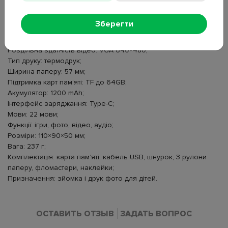
Камери: основна і фронтальна;
Сенсор: BF3A03;
Зберегти
Контролер: Jianrong AX3292;
Роздільна здатність фото: 48P;
Роздільна здатність відео: VGA 640×480;
Тип друку: термодрук;
Ширина паперу: 57 мм;
Підтримка карт пам’яті: TF до 64GB;
Акумулятор: 1200 mAh;
Інтерфейс заряджання: Type-C;
Мови: 22 мови;
Функції: ігри, фото, відео, аудіо;
Розміри: 110×90×50 мм;
Вага: 237 г;
Комплектація: карта пам’яті, кабель USB, шнурок, 3 рулони
паперу, фломастери, наклейки;
Призначення: зйомка і друк фото для дітей.
ОСТАВИТЬ ОТЗЫВ
ЗАДАТЬ ВОПРОС