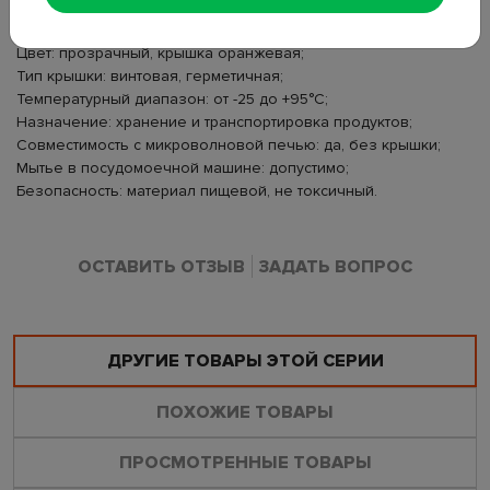
Размер: 11×11×8,4 см;
Объем: 600 мл;
Цвет: прозрачный, крышка оранжевая;
Тип крышки: винтовая, герметичная;
Температурный диапазон: от -25 до +95°C;
Назначение: хранение и транспортировка продуктов;
Совместимость с микроволновой печью: да, без крышки;
Мытье в посудомоечной машине: допустимо;
Безопасность: материал пищевой, не токсичный.
ОСТАВИТЬ ОТЗЫВ
ЗАДАТЬ ВОПРОС
ДРУГИЕ ТОВАРЫ ЭТОЙ СЕРИИ
ПОХОЖИЕ ТОВАРЫ
ПРОСМОТРЕННЫЕ ТОВАРЫ