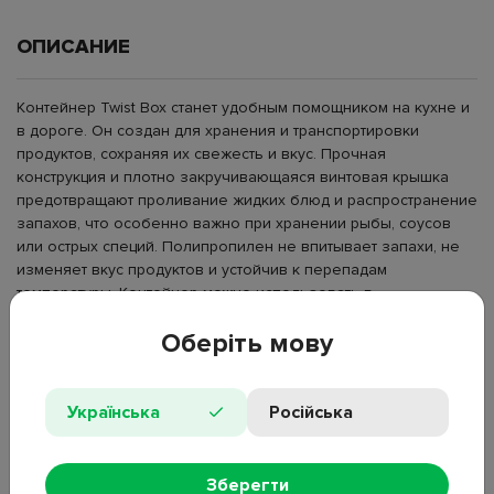
ОПИСАНИЕ
Контейнер Twist Box станет удобным помощником на кухне и
в дороге. Он создан для хранения и транспортировки
продуктов, сохраняя их свежесть и вкус. Прочная
конструкция и плотно закручивающаяся винтовая крышка
предотвращают проливание жидких блюд и распространение
запахов, что особенно важно при хранении рыбы, соусов
или острых специй. Полипропилен не впитывает запахи, не
изменяет вкус продуктов и устойчив к перепадам
температуры. Контейнер можно использовать в
холодильнике, морозильной камере и микроволновой печи,
Оберіть мову
просто сняв крышку перед нагревом. Материал безопасен
для контакта с пищей и не содержит вредных примесей.
Компактный размер делает контейнер удобным для
хранения обедов, закусок или детского питания. После
Українська
Російська
использования изделие легко моется вручную или в
посудомоечной машине, не теряя прозрачности и формы.
Материал: полипропилен;
Зберегти