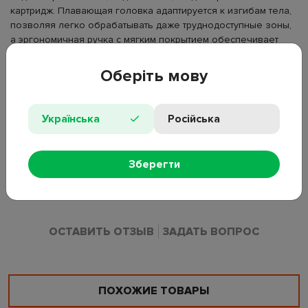
картридж. Плавающая головка адаптируется к изгибам тела,
позволяя легко обрабатывать даже труднодоступные зоны,
а эргономичная ручка с мягким покрытием обеспечивает
надёжный контроль даже во влажных условиях.
Оберіть мову
Тип товара: станок для бритья;
Назначение: удаление волос, гладкость кожи;
Количество лезвий: 3;
Українська
Російська
Комплектация: ручка + 5 сменных картриджей;
Особенности: плавающая головка, смазывающая полоска-
индикатор, удобная ручка;
Зберегти
Совместимость: все кассеты Venus (кроме Simply Venus);
Страна производства: Германия;
ОСТАВИТЬ ОТЗЫВ
ЗАДАТЬ ВОПРОС
ПОХОЖИЕ ТОВАРЫ