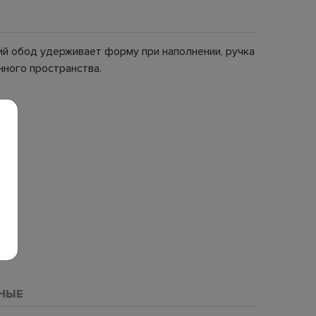
ий обод удерживает форму при наполнении, ручка
нного пространства.
НЫЕ