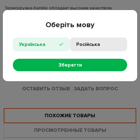
Термокружка Kamille обладает высоким качеством,
надежностью, компактными размерами и эстетическим
дизайном. Горячее остается горячим, а холодное –
Оберіть мову
холодным. Такая термокружка станет незаменимой в
машине, на отдыхе или путешествии. Материал: корпус и
колба из нержавеющей стали, пластиковая крышка-клапан,
Українська
Російська
TPR-накладка на корпусе, полиэстеровый ремешок.
Особенности: эксклюзивный дизайн, глянцевая поверхность,
высокопрочная конструкция, сохраняющая тепло/холод 8-10
Зберегти
часов, 100% герметичный.
ОСТАВИТЬ ОТЗЫВ
ЗАДАТЬ ВОПРОС
ПОХОЖИЕ ТОВАРЫ
ПРОСМОТРЕННЫЕ ТОВАРЫ