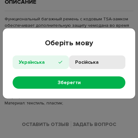
ОПИСАНИЕ
Функциональный багажный ремень с кодовым TSA-замком
обеспечивает дополнительную защиту чемодана во время
путешествий. Регулируемая длина позволяет использовать
ремень для багажа разных размеров. Встроенный замок
Оберіть мову
стандарта TSA даёт возможность безопасного досмотра без
повреждения багажа. Прочный ремень устойчив к нагрузкам
и предотвращает случайное раскрытие чемодана.
Українська
Російська
Тип: ремень для багажа с замком;
Длина: 180 см;
Зберегти
Ширина: 5 см
Замок: кодовый TSA;
Регулировка: есть;
Материал: текстиль, пластик;
ОСТАВИТЬ ОТЗЫВ
ЗАДАТЬ ВОПРОС