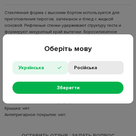
Стеклянная форма с высоким бортом используется для
приготовления пирогов, запеканок и блюд с жидкой
основой. Рифленые стенки удерживают структуру теста и
формируют аккуратный край выпечки. Боросиликатное
стекло выдерживает перепады температур и подходит для
духовки и охлаждения. Круглая форма обеспечивает
Оберіть мову
равномерное распределение тепла, прозрачные стенки
позволяют контролировать процесс приготовления.
Українська
Російська
Тип: форма для запекания;
Материал: боросиликатное стекло;
Форма: круглая;
Зберегти
Размер: 26 см;
Объем: 2,1 л;
Особенности: высокий борт, рифленые стенки;
Крышка: нет;
Антипригарное покрытие: нет;
ОСТАВИТЬ ОТЗЫВ
ЗАДАТЬ ВОПРОС