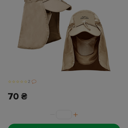
2
70 ₴