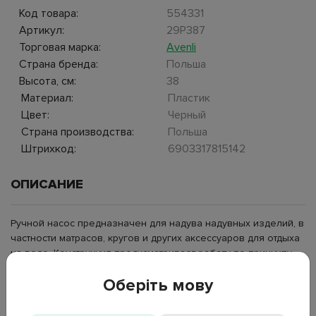
Код товара:
554331
Артикул:
29P387
Торговая марка:
Avenli
Страна бренда:
Польша
Высота, см:
38
Материал:
Пластик
Цвет:
Черный
Страна производства:
Польша
Штрихкод:
6903317815142
ОПИСАНИЕ
Ручной насос предназначен для надува надувных изделий, в
частности матрасов, кругов и других аксессуаров для отдыха
на воде. Конструкция предусматривает работу по принципу
двойного действия, обеспечивающего подачу воздуха при
Оберіть мову
движении штока в обоих направлениях. Высота насоса
составляет 38 см, что позволяет за один цикл подавать
больший объем воздуха. Корпус изготовлен из пластика,