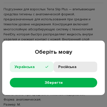
Подгузники для взрослых Tena Slip Plus — впитывающие
средства гигиены с анатомической формой,
предназначенные для использования при среднем и
тяжелом уровне недержания. Конструкция включает
многослойную абсорбирующую систему с технологией
FeelDry, которая быстро распределяет жидкость внутри
изделия и снижает контакт с кожей. Внутренний слой
удерживает влагу, а вертикальные барьеры уменьшают риск
протекания по краям. Эластичный пояс Flexifit повторяет
Оберіть мову
контуры тела и сохраняет фиксацию при движении, а
многоразовые застежки дают возможность корректировать
посадку. Индикатор наполнения сигнализирует о
Українська
Російська
необходимости замены. Подгузники применяются для ухода
за лежачими пациентами и людьми с ограниченной
подвижностью, а также в домашних и медицинских условиях.
Зберегти
Тип: подгузники для взрослых;
Назначение: при среднем и тяжелом недержании;
Форма: анатомическая;
Размер: M;