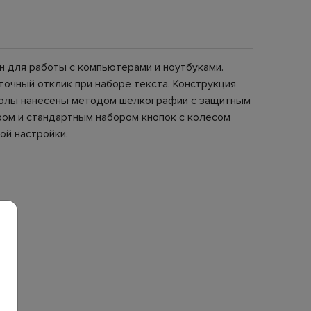
н для работы с компьютерами и ноутбуками.
очный отклик при наборе текста. Конструкция
мволы нанесены методом шелкографии с защитным
ром и стандартным набором кнопок с колесом
ой настройки.