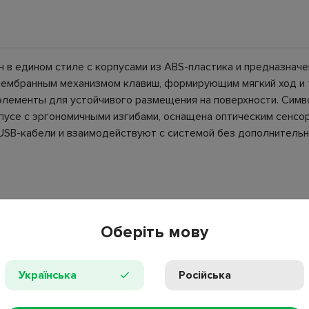
 в едином стиле с корпусами из ABS-пластика и предназначе
ембранным механизмом клавиш, формирующим мягкий ход и т
элементы для устойчивого размещения на поверхности. Си
усе с эргономичными изгибами, оснащена оптическим сенсо
USB-кабели и взаимодействуют с системой без дополнительн
Оберіть мову
Українська
Російська