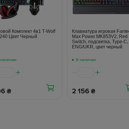
овой Комплект 4в1 T-Wolf
Клавиатура игровая Fante
240 Цвет Черный
Max Power MK853V2, Red
Switch, подсветка, Type‑C,
ENG/UKR, цвет черный
 наличии
В наличии
96
2 156
₴
₴