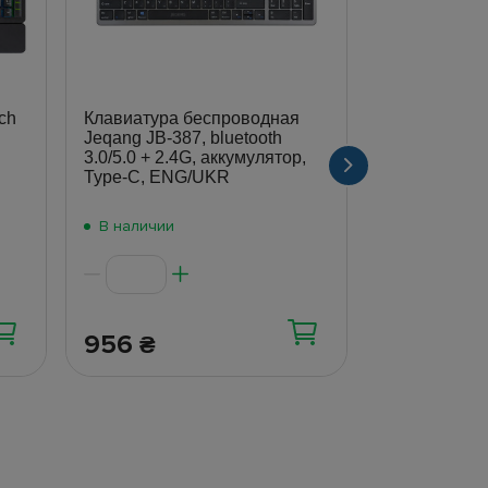
ch
Клавиатура беспроводная
Клавиатура 
Jeqang JB‑387, bluetooth
DI51, беспр
3.0/5.0 + 2.4G, аккумулятор,
мембранные,
Type‑C, ENG/UKR
Eng/Ru, ABS 
черный
В наличии
В наличии
956
455
₴
₴