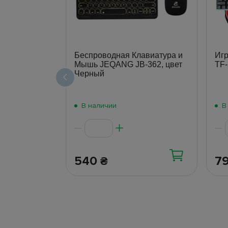
Беспроводная Клавиатура и
Игр
Мышь JEQANG JB-362, цвет
TF-
Черный
В наличии
В
540
7
₴