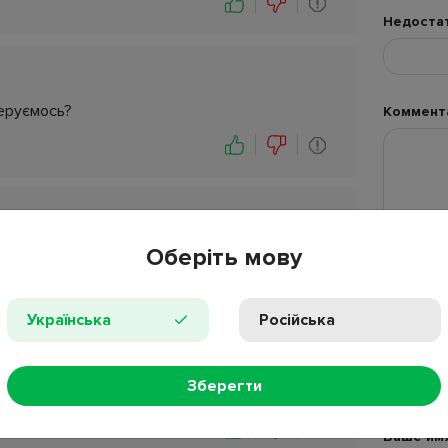
Недоста
перуємось?
Коммент
Оберіть мову
м з колесиками?
Українська
Російська
Добавьте 
Зберегти
более ин
Ваше им