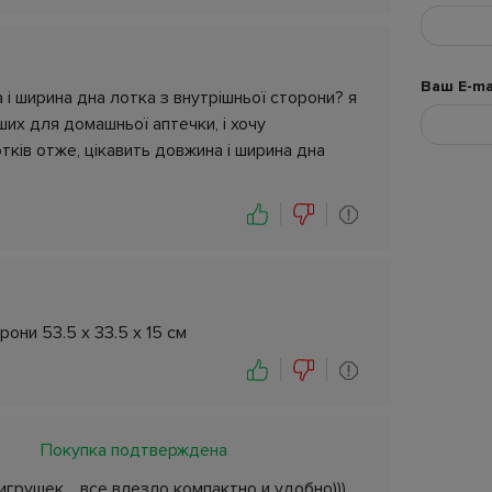
Ваш E-ma
 і ширина дна лотка з внутрішньої сторони? я
их для домашньої аптечки, і хочу
тків отже, цікавить довжина і ширина дна
рони 53.5 х 33.5 х 15 см
Покупка подтверждена
грушек.....все влезло компактно и удобно)))