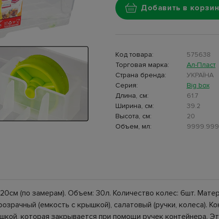
Добавить в корзин
Код товара:
575638
Торговая марка:
Ал-Пласт
Страна бренда:
УКРАЇНА
Серия:
Big box
Длина, см:
61.7
Ширина, см:
39.2
Высота, см:
20
Объем, мл:
9999.999
х20см (по замерам). Объем: 30л. Количество колес: 6шт. Мате
озрачный (емкость с крышкой), салатовый (ручки, колеса). К
шкой, которая закрывается при помощи ручек контейнера. Э