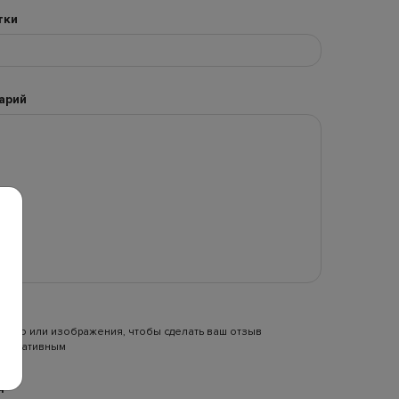
тки
арий
видео или изображения, чтобы сделать ваш отзыв
формативным
я