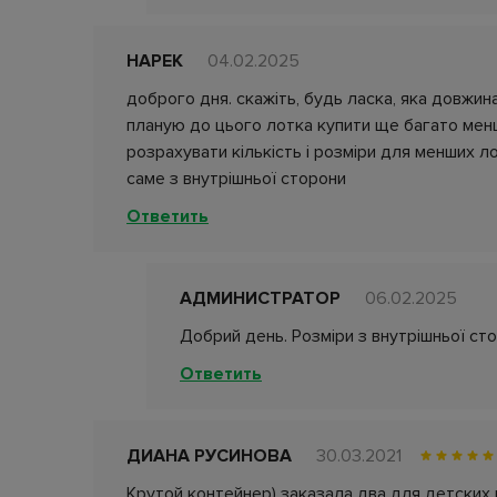
НАРЕК
04.02.2025
доброго дня. скажіть, будь ласка, яка довжина
планую до цього лотка купити ще багато менш
розрахувати кількість і розміри для менших ло
саме з внутрішньої сторони
Ответить
АДМИНИСТРАТОР
06.02.2025
Добрий день. Розміри з внутрішньої сто
Ответить
ДИАНА РУСИНОВА
30.03.2021
Крутой контейнер) заказала два для детских и