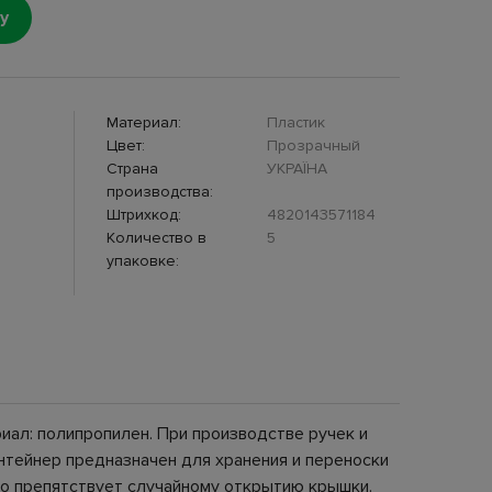
у
Материал:
Пластик
Цвет:
Прозрачный
Страна
УКРАЇНА
производства:
Штрихкод:
4820143571184
Количество в
5
упаковке:
риал: полипропилен. При производстве ручек и
онтейнер предназначен для хранения и переноски
то препятствует случайному открытию крышки.