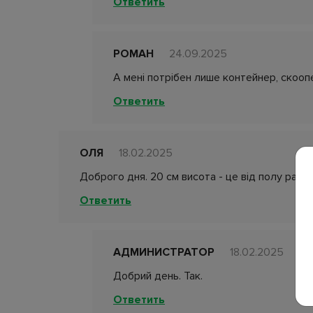
Ответить
РОМАН
24.09.2025
А мені потрібен лише контейнер, скоо
Ответить
ОЛЯ
18.02.2025
Доброго дня. 20 см висота - це від полу разо
Ответить
АДМИНИСТРАТОР
18.02.2025
Добрий день. Так.
Ответить