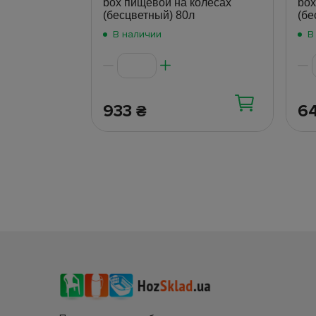
box пищевой на колесах
box
(бесцветный) 80л
(бе
В наличии
В
933
6
₴