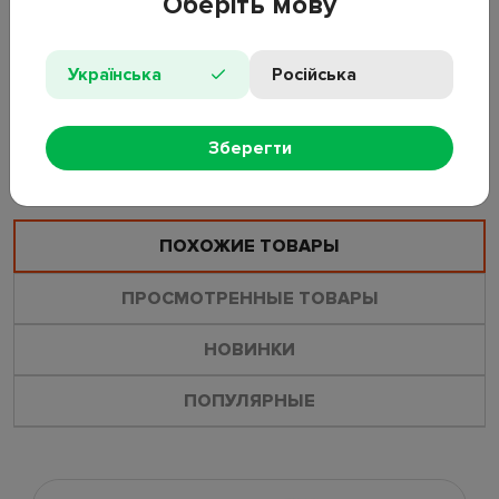
Оберіть мову
Материал: полипропилен (нетканый текстиль, спанбонд)
Размеры: 31×31×31 см
Українська
Російська
Особенности: складная конструкция, жесткие стенки, ручки
Зберегти
ОСТАВИТЬ ОТЗЫВ
ЗАДАТЬ ВОПРОС
ПОХОЖИЕ ТОВАРЫ
ПРОСМОТРЕННЫЕ ТОВАРЫ
НОВИНКИ
ПОПУЛЯРНЫЕ