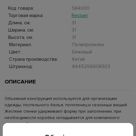
Код товара:
584000
Торговая марка:
Restaer
Длина, см:
31
Ширина, см:
31
Высота, см:
31
Материал:
Полипропилен
Цвет:
Бежевый
Страна производства:
Китай
Штрихкод:
8445256608303
ОПИСАНИЕ
Объемная конструкция используется для организации
одежды, постельного белья, полотенец и сезонных вещей.
Жесткие стенки удерживают форму при заполнении, при
необходимости коробка складывается для компактного
хранения. Боковые ручки применяются для выдвижения из
шкафа и переноски.