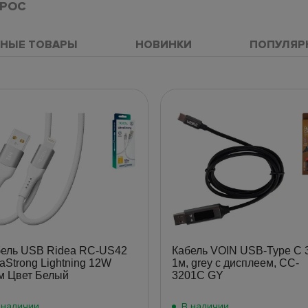
ПРОС
НЫЕ ТОВАРЫ
НОВИНКИ
ПОПУЛЯР
бель USB Ridea RC-US42
Кабель VOIN USB-Type C 
raStrong Lightning 12W
1м, grey с дисплеем, CC-
м Цвет Белый
3201C GY
 наличии
В наличии