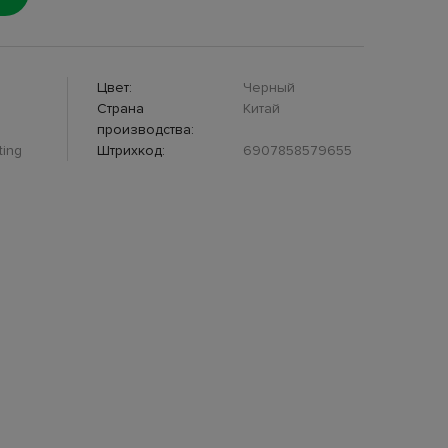
Цвет:
Черный
Страна
Китай
производства:
ting
Штрихкод:
6907858579655