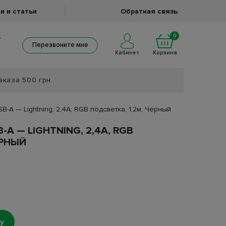
и и статьи
Обратная связь
0
Перезвоните мне
Кабинет
Корзина
аказа 500 грн.
B-A — Lightning, 2,4A, RGB подсветка, 1,2м, Черный
-A — LIGHTNING, 2,4A, RGB
ЕРНЫЙ
у