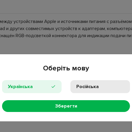
 между устройствами Apple и источниками питания с разъёмо
 iPad и других совместимых устройств к адаптерам, компьют
снащён RGB-подсветкой коннектора для индикации подачи пит
Оберіть мову
Українська
Російська
тка
Зберегти