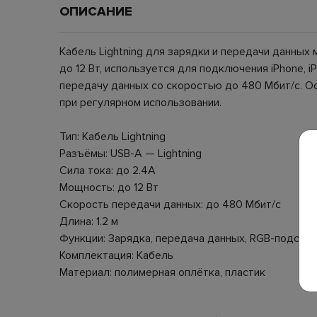
ОПИСАНИЕ
Кабель Lightning для зарядки и передачи данных
до 12 Вт, используется для подключения iPhone,
передачу данных со скоростью до 480 Мбит/с. О
при регулярном использовании.
Тип: Кабель Lightning
Разъёмы: USB-A — Lightning
Сила тока: до 2.4A
Мощность: до 12 Вт
Скорость передачи данных: до 480 Мбит/с
Длина: 1.2 м
Функции: Зарядка, передача данных, RGB-подсве
Комплектация: Кабель
Материал: полимерная оплётка, пластик