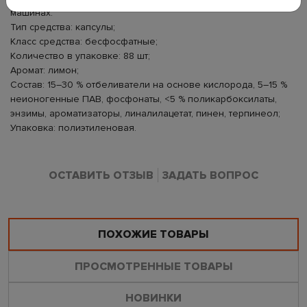
машинах.
Тип средства: капсулы;
Класс средства: бесфосфатные;
Количество в упаковке: 88 шт;
Аромат: лимон;
Состав: 15–30 % отбеливатели на основе кислорода, 5–15 %
неионогенные ПАВ, фосфонаты, <5 % поликарбоксилаты,
энзимы, ароматизаторы, линалилацетат, пинен, терпинеол;
Упаковка: полиэтиленовая.
ОСТАВИТЬ ОТЗЫВ
ЗАДАТЬ ВОПРОС
ПОХОЖИЕ ТОВАРЫ
ПРОСМОТРЕННЫЕ ТОВАРЫ
НОВИНКИ