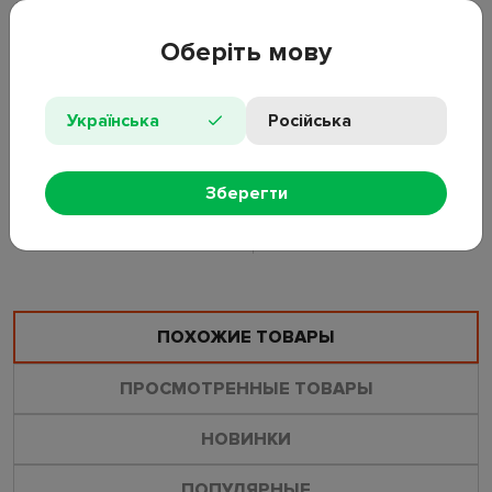
упрощает просмотр наполнения без открытия контейнера.
Оберіть мову
Длина: 29,8см;
Ширина: 19,9см;
Высота: 6см;
Українська
Російська
Материал: PP;
Количество отделений: 10;
Особенности: съемные перегородки, защелки;
Зберегти
ОСТАВИТЬ ОТЗЫВ
ЗАДАТЬ ВОПРОС
ПОХОЖИЕ ТОВАРЫ
ПРОСМОТРЕННЫЕ ТОВАРЫ
НОВИНКИ
ПОПУЛЯРНЫЕ