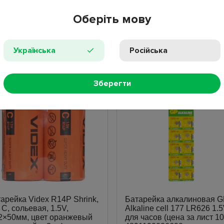
Оберіть мову
ПРОС
НЫЕ ТОВАРЫ
НОВИНКИ
ПОПУЛЯР
Українська
Російська
Зберегти
арейка Videx R14P Shrink,
Батарейка алкалиновая G
 C, сольевая, 1.5V,
Alkaline cell 177 LR626 1.
2×50мм, цвет оранжевый
для часов (цена за лист 1