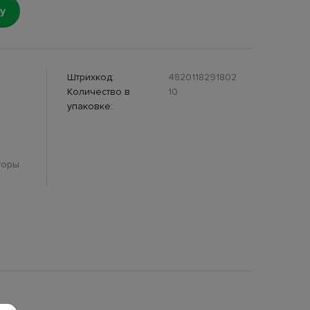
у
Штрихкод:
4820118291802
Количество в
10
упаковке:
торы