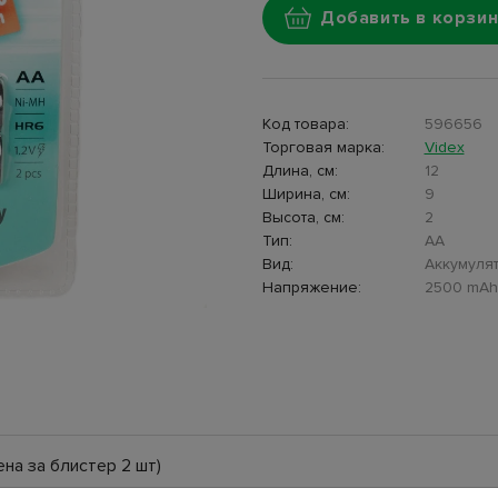
Добавить в корзин
Код товара:
596656
Торговая марка:
Videx
Длина, см:
12
Ширина, см:
9
Высота, см:
2
Тип:
AA
Вид:
Аккумуля
Напряжение:
2500 mAh
на за блистер 2 шт)