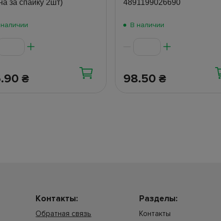
на за спайку 2шт)
4891199026690
 наличии
В наличии
6.90
98.50
₴
₴
Контакты:
Разделы:
Обратная связь
Контакты