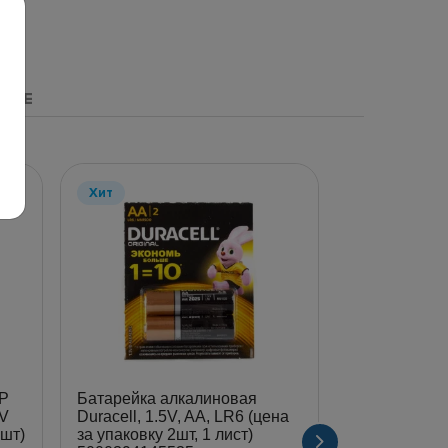
НЫЕ
Хит
P
Батарейка алкалиновая
Батарейка а
5V
Duracell, 1.5V, AA, LR6 (цена
Duracell, 1.
0шт)
за упаковку 2шт, 1 лист)
(цена за бли