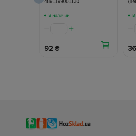
4891199001130
(це
В наличии
В
92
3
₴