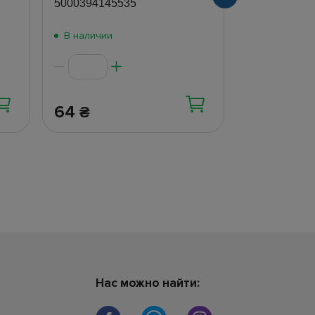
5000394145535
5000394145
В наличии
В наличии
64
64
₴
₴
Нас можно найти: