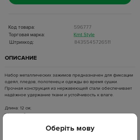
Код товара:
596777
Торговая марка:
Kmt Style
Штрихкод:
8435545726511
ОПИСАНИЕ
Набор металлических зажимов предназначен для фиксации
одеял, пледов, полотенец и одежды во время сушки.
Прочная конструкция из нержавеющей стали обеспечивает
надёжное удержание ткани и устойчивость к влаге.
Длина: 12 см;
Ширина: 2 см;
Высота: 3 см;
Оберіть мову
Материал: нержавеющая сталь;
Количество в наборе: 3 шт;