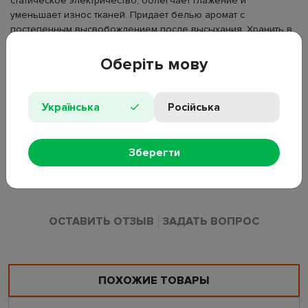
статическое электричество, облегчает глажение и
уменьшает износ тканей. Придает белью аромат с
постепенным высвобождением после высыхания. Хранить в
недоступном для детей месте.
Оберіть мову
Тип: кондиционер-ополаскиватель для белья
Объем: 400 мл
Вид стирки: машинная, ручная
Українська
Російська
Назначение: для всех типов тканей
Аромат: свежий, цветочный
Зберегти
Состав: 5–15% катионные ПАВ, бензизотиазолинон,
ароматизирующая композиция
ОСТАВИТЬ ОТЗЫВ
ЗАДАТЬ ВОПРОС
ПОХОЖИЕ ТОВАРЫ