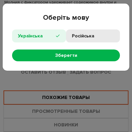
Молния с фиксатором удерживает содержимое внутри и
исключает раскрытие во время цикла. Используется для
стирки пар носков без смешивания с другой одеждой.
Оберіть мову
Назначение: для стирки носков в стиральной машине
Материал: полиэстер (сетка)
Українська
Російська
Форма: прямоугольная
Размеры: 22×18 см
Цвет: бежевый
Зберегти
ОСТАВИТЬ ОТЗЫВ
ЗАДАТЬ ВОПРОС
ПОХОЖИЕ ТОВАРЫ
ПРОСМОТРЕННЫЕ ТОВАРЫ
НОВИНКИ