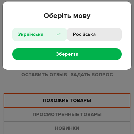
Модель оснащена гибким шлангом и насадками для
подключения к разным типам клапанов. Насос не нуждается
Оберіть мову
в электропитании и используется в бытовых или выездных
условиях.
Українська
Російська
• Тип товара: ножной насос;
• Размер: 23×16 см;
• Материал: пластик, ПВХ;
Зберегти
• Комплектация: насос, гибкий шланг, насадки.
ОСТАВИТЬ ОТЗЫВ
ЗАДАТЬ ВОПРОС
ПОХОЖИЕ ТОВАРЫ
ПРОСМОТРЕННЫЕ ТОВАРЫ
НОВИНКИ