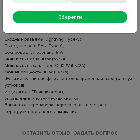
Ёмкость аккумулятора: 5000 mAh (19.25 Wh);
Номинальная ёмкость: 2600 mAh;
Зберегти
Тип аккумулятора: литий-полимерный;
Размеры: 100×66×14 мм;
Вес: 125 г;
Входные разъёмы: Lightning, Type-C;
Выходные разъёмы: Type-C;
Беспроводная зарядка: 5 W;
Мощность входа: 10 W (5V/2A);
Мощность выхода Type-C: 10 W (5V/2A);
Общая мощность: 10 W (5V/2A);
Функции: магнитная фиксация, одновременная зарядка двух
устройств;
Индикация: LED-индикаторы;
Управление: механическая кнопка;
Защита: от перезаряда, переразряда, перегрева,
перегрузки, короткого замыкания.
ОСТАВИТЬ ОТЗЫВ
ЗАДАТЬ ВОПРОС