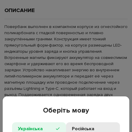
ОПИСАНИЕ
Повербанк выполнен в компактном корпусе из огнестойкого
поликарбоната с гладкой поверхностью и плавно
закруглёнными гранями. Конструкция имеет тонкий
прямоугольный форм-фактор, на корпусе размещены LED-
индикаторы уровня заряда и кнопка управления.
Встроенные магниты фиксируют аккумулятор на совместимом
смартфоне и удерживают его во время беспроводной
зарядки. Устройство накапливает энергию во внутреннем
литий-полимерном аккумуляторе и передаёт её через
магнитную площадку или проводное подключение через
разъёмы Lightning и Type-C, который работает на вход и
выход. Поддерживается одновременная зарядка двух
устройств с распределением мощности. Используется для
зарядки смартфонов и портативных устройств в дороге, в
Оберіть мову
поездках и вне стационарных источников питания.
Тип: внешний аккумулятор с беспроводной зарядкой;
Українська
Російська
Материал корпуса: поликарбонат;