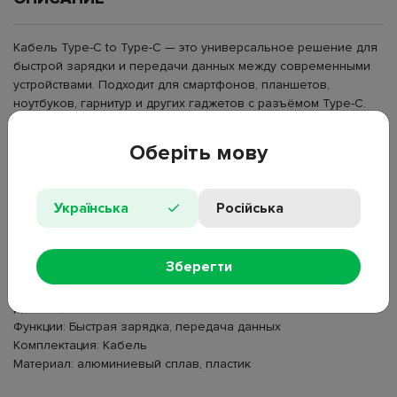
Кабель Type-C to Type-C — это универсальное решение для
быстрой зарядки и передачи данных между современными
устройствами. Подходит для смартфонов, планшетов,
ноутбуков, гарнитур и других гаджетов с разъёмом Type-C.
Обеспечивает стабильную работу и высокую скорость
передачи данных, а также поддерживает быструю зарядку
Оберіть мову
мощностью до 60W. Оптимальная длина 1,2 м делает его
удобным для использования дома, в офисе или в
автомобиле.
Українська
Російська
Тип: Кабель Type-C to Type-C
Разъёмы: Type-C — Type-C
Зберегти
Мощность: до 60W (20V/3A)
Скорость передачи данных: до 480 Мбит/с
Длина: 1,2 м
Функции: Быстрая зарядка, передача данных
Комплектация: Кабель
Материал: алюминиевый сплав, пластик