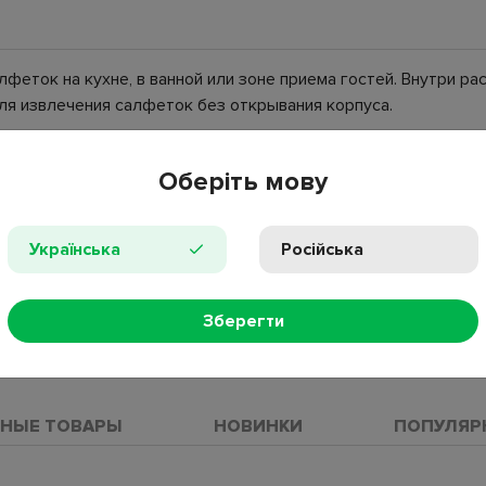
феток на кухне, в ванной или зоне приема гостей. Внутри 
ля извлечения салфеток без открывания корпуса.
Оберіть мову
Українська
Російська
Зберегти
ПРОС
НЫЕ ТОВАРЫ
НОВИНКИ
ПОПУЛЯР