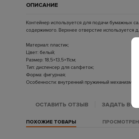
ОПИСАНИЕ
Контейнер используется для подачи бумажных сал
содержимого. Верхнее отверстие используется д
Материал: пластик;
Цвет: белый;
Размер: 18,5×13,5×11см;
Тип: диспенсер для салфеток;
Форма: фигурная;
Особенности: внутренний пружинный механизм.
ОСТАВИТЬ ОТЗЫВ
ЗАДАТЬ ВО
ПОХОЖИЕ ТОВАРЫ
ПРОСМОТРЕН