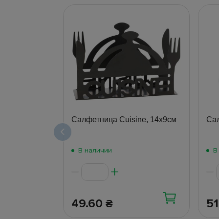
Салфетница Cuisine, 14х9см
Са
В наличии
В
49.60
5
₴