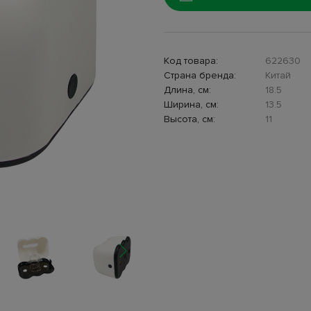
Код товара:
622630
Страна бренда:
Китай
Длина, см:
18.5
Ширина, см:
13.5
Высота, см:
11