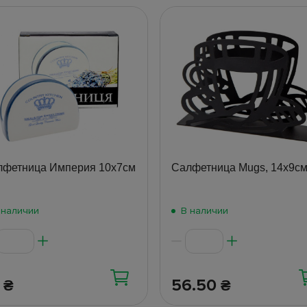
лфетница Империя 10x7см
Салфетница Mugs, 14х9с
 наличии
В наличии
1
56.50
₴
₴