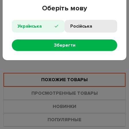
Цвет: черный;
Оберіть мову
Размер: 14см;
Количество: 4шт;
Подходящий диаметр ножек: d1,8–3,5см;
Українська
Російська
Особенности: защита пола от царапин, уменьшение шума,
плотная фиксация.
Зберегти
ОСТАВИТЬ ОТЗЫВ
ЗАДАТЬ ВОПРОС
ПОХОЖИЕ ТОВАРЫ
ПРОСМОТРЕННЫЕ ТОВАРЫ
НОВИНКИ
ПОПУЛЯРНЫЕ