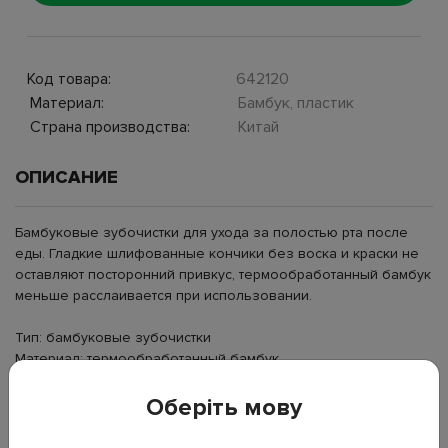
Код товара:
642120
Материал:
Бамбук, пластик
Страна производства:
Китай
ОПИСАНИЕ
Бамбуковые зубочистки для ухода за полостью рта после
еды. Гладкие шлифованные кончики без воска и краски не
оставляют посторонний привкус, термообработанный бамбук
меньше расслаивается при использовании.
Тип: бамбуковые зубочистки
Материал: термообработанный бамбук
Особенности: без воска, без краски
Кончики: шлифованные
Оберіть мову
Контейнер: пластиковый в форме Кактуса
Количество: 350 шт