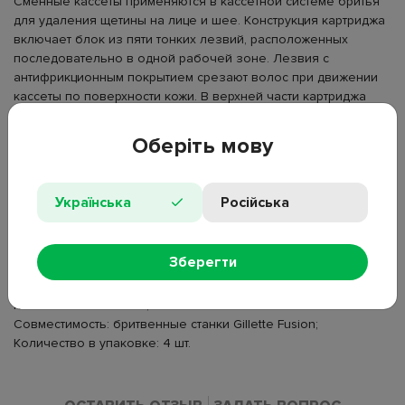
Сменные кассеты применяются в кассетной системе бритья
для удаления щетины на лице и шее. Конструкция картриджа
включает блок из пяти тонких лезвий, расположенных
последовательно в одной рабочей зоне. Лезвия с
антифрикционным покрытием срезают волос при движении
кассеты по поверхности кожи. В верхней части картриджа
размещена смазывающая полоска, которая снижает трение
во время контакта режущего блока с кожей. На обратной
Оберіть мову
стороне кассеты расположен точный триммер, который
формирует линии бороды и усов и обрабатывает участки с
ограниченным доступом. Кассеты фиксируются на ручке
Українська
Російська
бритвенного станка с помощью защелкивающегося
крепления и заменяются после износа режущих элементов.
Тип: сменные картриджи для бритья;
Зберегти
Пол: для мужчин;
Назначение: для станка;
Количество лезвий: 5;
Совместимость: бритвенные станки Gillette Fusion;
Количество в упаковке: 4 шт.