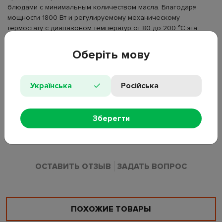
блюдами с минимальным количеством масла. Благодаря
мощности 1800 Вт и регулируемому механическому
термостату с диапазоном температур от 80 до 200 °C эта
модель быстро нагревается и обеспечивает равномерное
приготовление. Объем 7 литров делает ее идеальной для
Оберіть мову
больших порций, что удобно для всей семьи. Также
объединяет функции выпекания, жарки, запекания и гриля,
помогая сэкономить пространство на кухне. Съемные части
Українська
Російська
можно мыть в посудомоечной машине. Есть
противоскользящие ножки. Частота: 50 Гц. Материал: АБС-
пластик и нержавеющая сталь. Время приготовления: 0-
Зберегти
60мин. Материал нагревательного элемента: нержавеющая
сталь. Вес: 5кг. Цвет: черный.
ОСТАВИТЬ ОТЗЫВ
ЗАДАТЬ ВОПРОС
ПОХОЖИЕ ТОВАРЫ