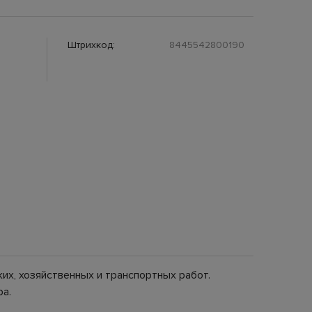
Штрихкод:
8445542800190
их, хозяйственных и транспортных работ.
ра.