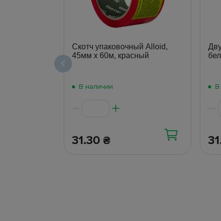
Скотч упаковочный Alloid,
Дву
45мм х 60м, красный
бел
В наличии
В
31.30
31
₴