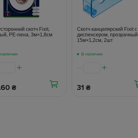
сторонний скотч Fixit,
Скотч канцелярский Fixit с
ый, PE-пена, 3м×1,8см
диспенсером, прозрачный
15м×1,2см, 2шт
 наличии
В наличии
.60
31
₴
₴