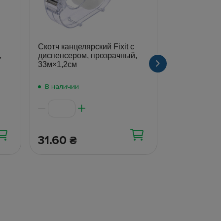
Скотч канцелярский Fixit с
Лента 19мм 
,
диспенсером, прозрачный,
черная (TG 
33м×1,2см
В наличии
В наличии
31.60
426
₴
₴