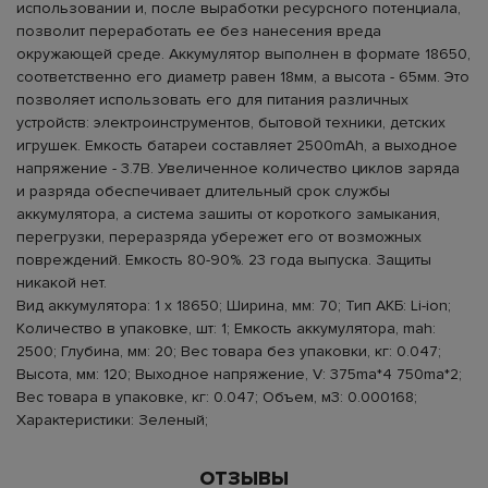
использовании и, после выработки ресурсного потенциала,
позволит переработать ее без нанесения вреда
окружающей среде. Аккумулятор выполнен в формате 18650,
соответственно его диаметр равен 18мм, а высота - 65мм. Это
позволяет использовать его для питания различных
устройств: электроинструментов, бытовой техники, детских
игрушек. Емкость батареи составляет 2500mAh, а выходное
напряжение - 3.7В. Увеличенное количество циклов заряда
и разряда обеспечивает длительный срок службы
аккумулятора, а система зашиты от короткого замыкания,
перегрузки, переразряда убережет его от возможных
повреждений. Емкость 80-90%. 23 года выпуска. Защиты
никакой нет.
Вид аккумулятора: 1 х 18650; Ширина, мм: 70; Тип АКБ: Li-ion;
Количество в упаковке, шт: 1; Емкость аккумулятора, mah:
2500; Глубина, мм: 20; Вес товара без упаковки, кг: 0.047;
Высота, мм: 120; Выходное напряжение, V: 375ma*4 750ma*2;
Вес товара в упаковке, кг: 0.047; Объем, м3: 0.000168;
Характеристики: Зеленый;
ОТЗЫВЫ