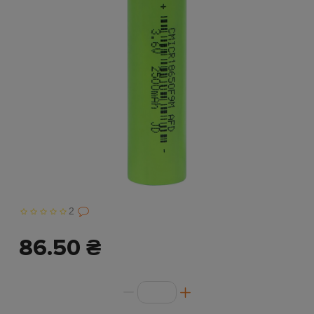
2
86.50 ₴