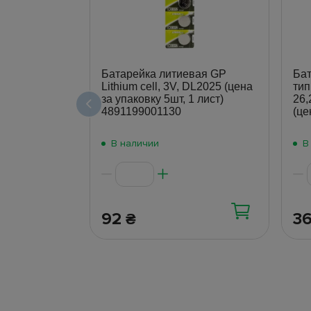
Батарейка литиевая GP
Бат
Lithium cell, 3V, DL2025 (цена
тип
за упаковку 5шт, 1 лист)
26,
4891199001130
(це
В наличии
В
92
3
₴