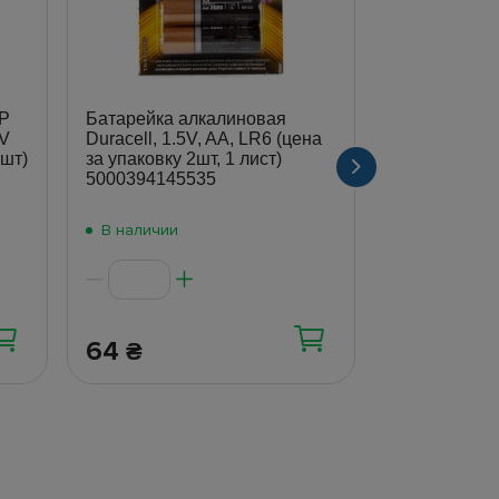
P
Батарейка алкалиновая
Батарейка а
5V
Duracell, 1.5V, AA, LR6 (цена
Duracell, 1.
0шт)
за упаковку 2шт, 1 лист)
(цена за бли
5000394145535
5000394145
В наличии
В наличии
64
64
₴
₴