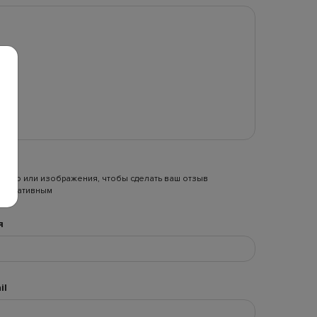
видео или изображения, чтобы сделать ваш отзыв
формативным
я
il