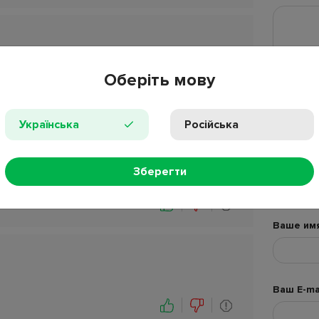
лектронные весы?
Оберіть мову
Українська
Російська
рьте, какие батарейки нужны именно к Вашим
Зберегти
и в местах для батареек.
Добавьте 
более ин
Ваше им
Ваш E-ma