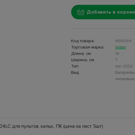
Добавить в корзин
Код товара:
666094
Торговая марка:
Videx
Длина, см:
19
Ширина, см:
7
Тип:
тип 2032
Вид:
Батарейк
литиевые
LC для пультов, кальк., ПК (цена за лист 5шт)