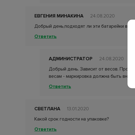
ЕВГЕНИЯ МИНАКИНА
24.08.2020
Добрый день,подходят ли эти батарейки в э
Ответить
АДМИНИСТРАТОР
24.08.2020
Добрый день. Зависит от весов. Прове
весам - маркировка должна быть внутр
Ответить
СВЕТЛАНА
13.01.2020
Какой срок годности на упаковке?
Ответить