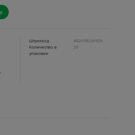
у
Штрихкод:
4820118291109
Количество в
20
упаковке:
и