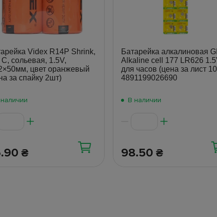
арейка Videx R14P Shrink,
Батарейка алкалиновая G
 C, сольевая, 1.5V,
Alkaline cell 177 LR626 1.
2×50мм, цвет оранжевый
для часов (цена за лист 1
на за спайку 2шт)
4891199026690
 наличии
В наличии
6.90
98.50
₴
₴