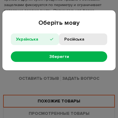
защелками фиксируется по периметру и ограничивает
попадание воздуха внутрь. Прямоугольная форма
размещается в кухонных ящиках и полках.
Оберіть мову
Материал: PET-пластик;
Цвет: прозрачный;
Объем: 1л;
Українська
Російська
Размер: 17,5×11,5×8,3см;
Тип: контейнер для хранения;
Форма: прямоугольная;
Зберегти
Особенности: крышка с защелками.
ОСТАВИТЬ ОТЗЫВ
ЗАДАТЬ ВОПРОС
ПОХОЖИЕ ТОВАРЫ
ПРОСМОТРЕННЫЕ ТОВАРЫ