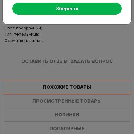
для курения.
Зберегти
Материал: стекло;
Размер: 11,8×11,8×3,7см;
Цвет: прозрачный;
Тип: пепельница;
Форма: квадратная.
ОСТАВИТЬ ОТЗЫВ
ЗАДАТЬ ВОПРОС
ПОХОЖИЕ ТОВАРЫ
ПРОСМОТРЕННЫЕ ТОВАРЫ
НОВИНКИ
ПОПУЛЯРНЫЕ