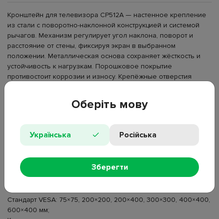
Кронштейн для телевизора CP512A — настенное крепление
из стали с поворотно-наклонной конструкцией и системой
рычагов. Механизм регулирует угол наклона, поворот и
расстояние от стены, фиксируя экран в выбранном
положении. Металлическая основа сохраняет жёсткость и
устойчивость к нагрузкам. Порошковое покрытие
противостоит коррозии и износу. Крепёжные отверстия
соответствуют стандартам VESA. Используется для установки
телевизора на стене в жилых помещениях или офисе.
Оберіть мову
Тип: настенный кронштейн для телевизора;
Материал: сталь;
Українська
Російська
Покрытие: порошковое;
Диагональ ТВ: 42–85";
Максимальная нагрузка: до 45 кг;
Зберегти
Регулировка наклона: ±15°;
Поворот: до 90°;
Вынос от стены: 80–400 мм;
Стандарт VESA: 75×75, 200×200, 200×400, 300×300, 400×400,
600×400 мм;