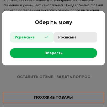
волокна, снижает статическое электричество, облегчает
глажение и уменьшает износ тканей. Придает белью стойкий
аромат с постепенным высвобождением после высыхания.
Хранить в недоступном для детей месте.
Оберіть мову
Тип: кондиционер-ополаскиватель для белья
Объем: 400 мл
Вид стирки: машинная, ручная
Українська
Російська
Назначение: для всех типов тканей
Аромат: свежий, цветочный
Зберегти
Состав: 5–15% катионные ПАВ, бензизотиазолинон,
ароматизирующая композиция
ОСТАВИТЬ ОТЗЫВ
ЗАДАТЬ ВОПРОС
ПОХОЖИЕ ТОВАРЫ