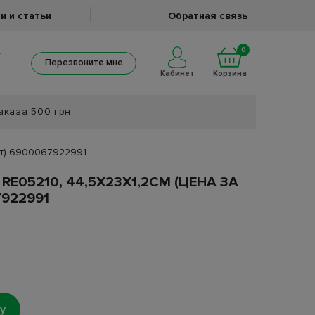
и и статьи
Обратная связь
0
Перезвоните мне
Кабинет
Корзина
аказа 500 грн.
шт) 6900067922991
RE05210, 44,5Х23Х1,2СМ (ЦЕНА ЗА
922991
у