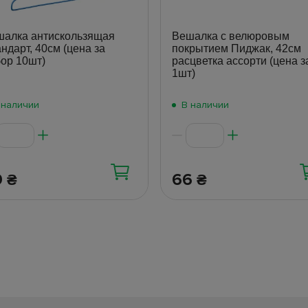
шалка антискользящая
Вешалка с велюровым
ндарт, 40см (цена за
покрытием Пиджак, 42см
ор 10шт)
расцветка ассорти (цена з
1шт)
 наличии
В наличии
9
66
₴
₴