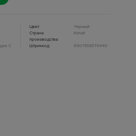
Цвет:
Черный
Страна
Китай
производства:
Type C
Штрихкод:
6907858579440