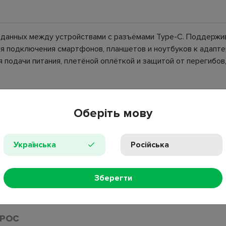
 данных между устройствами с разъёмами Type-C. Поддержив
ля подключения смартфонов, планшетов и ноутбуков к адапте
подачи питания, плетёной оплёткой и защитой от перегибов,
Оберіть мову
Українська
Російська
ия
Зберегти
ка
ПРОС