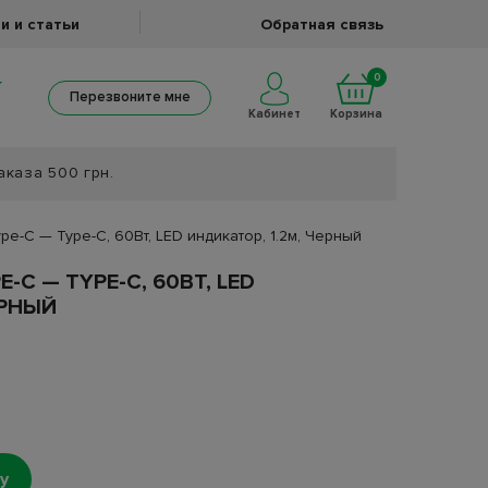
и и статьи
Обратная связь
0
Перезвоните мне
Кабинет
Корзина
аказа 500 грн.
ype-C — Type-C, 60Вт, LED индикатор, 1.2м, Черный
E-C — TYPE-C, 60ВТ, LED
ЕРНЫЙ
у