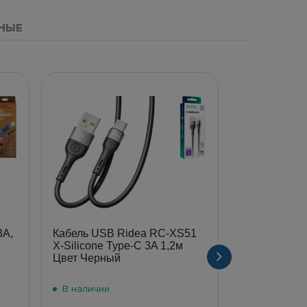
НЫЕ
3А,
Кабель USB Ridea RC-XS51
Кабель USB
X-Silicone Type-C 3A 1,2м
Lightning 2.
Цвет Черный
В наличии
В наличии