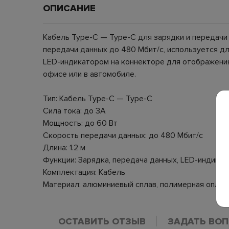
ОПИСАНИЕ
Кабель Type-C — Type-C для зарядки и передачи
передачи данных до 480 Мбит/с, используется д
LED-индикатором на коннекторе для отображения 
офисе или в автомобиле.
Тип: Кабель Type-C — Type-C
Сила тока: до 3A
Мощность: до 60 Вт
Скорость передачи данных: до 480 Мбит/с
Длина: 1.2 м
Функции: Зарядка, передача данных, LED-индикац
Комплектация: Кабель
Материал: алюминиевый сплав, полимерная оплёт
ОСТАВИТЬ ОТЗЫВ
ЗАДАТЬ ВО