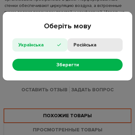
стенки обеспечивают циркуляцию воздуха, а встроенные
ручки делают переноску простой и комфортной. Идеально
подходит для хранения белья, одежды, игрушек и бытовых
Оберіть мову
мелочей.
Тип: корзина для хранения;
Размер: 37×25,5×15 см;
Українська
Російська
Материал: пластик;
Конструкция: перфорированная;
Ручки: есть;
Зберегти
Назначение: для хранения вещей и белья;
ОСТАВИТЬ ОТЗЫВ
ЗАДАТЬ ВОПРОС
ПОХОЖИЕ ТОВАРЫ
ПРОСМОТРЕННЫЕ ТОВАРЫ