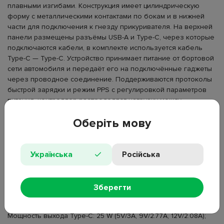
плавными изгибами. Конструкция имеет цилиндрическую
форму с металлическими контактами по бокам и в нижней
части для подключения к гнезду прикуривателя. На верхней
панели размещены разъёмы USB-A и Type-C, через которые
подключаются кабели, в комплекте используется кабель
Type-C — Type-C. Устройство принимает питание от бортовой
сети автомобиля и передаёт его на подключённые гаджеты
через проводное соединение. Поддерживаются протоколы
быстрой зарядки и режим PPS с регулировкой параметров
питания, контроллер распределяет нагрузку между
устройствами. Используется для зарядки смартфонов,
Оберіть мову
планшетов и другой электроники в автомобиле во время
поездок.
Тип: автомобильное зарядное устройство;
Українська
Російська
Материал корпуса: пластик, металл;
Размеры: 63.8×26×26 мм;
Входное напряжение: 12–24 V;
Зберегти
Выходные разъёмы: USB-A, Type-C;
Мощность выхода USB-A: 22.5 W (5V/3A, 9V/2.5A, 12V/1.87A);
Мощность выхода Type-C: 25 W (5V/3A, 9V/2.77A, 12V/2.08A);