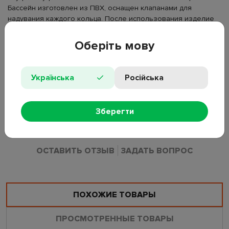
Бассейн изготовлен из ПВХ, оснащен клапанами для
надувания каждого кольца. После использования изделие
можно сдуть и сложить для хранения. Модель бренда Sun
Club.
Оберіть мову
• Материал: ПВХ;
• Размер: 168×46 см;
Українська
Російська
• Объем: 388 л;
• Конструкция: трехсекционное, надувное дно;
• Рекомендуемый возраст: 2-6 лет;
Зберегти
• Артикул производителя: 51505.
ОСТАВИТЬ ОТЗЫВ
ЗАДАТЬ ВОПРОС
ПОХОЖИЕ ТОВАРЫ
ПРОСМОТРЕННЫЕ ТОВАРЫ