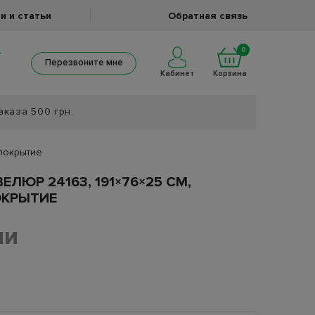
и и статьи
Обратная связь
0
Перезвоните мне
Кабинет
Корзина
аказа 500 грн.
 покрытие
ЛЮР 24163, 191×76×25 СМ,
ОКРЫТИЕ
ии