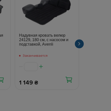
ая
Надувная кровать велюр
24129, 180 см, с насосом и
Надувной м
подставкой, Avenli
флоком Pavil
67000
Заканчивается
В наличии
1 149
438
₴
₴