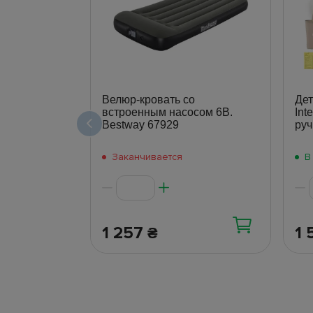
Велюр-кровать со
Дет
встроенным насосом 6В.
Int
Bestway 67929
руч
Заканчивается
В
1 257
1 
₴