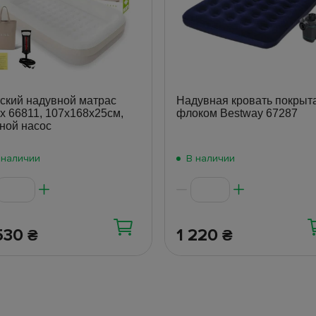
ский надувной матрас
Надувная кровать покрыт
ex 66811, 107х168х25см,
флоком Bestway 67287
ной насос
 наличии
В наличии
530
1 220
₴
₴