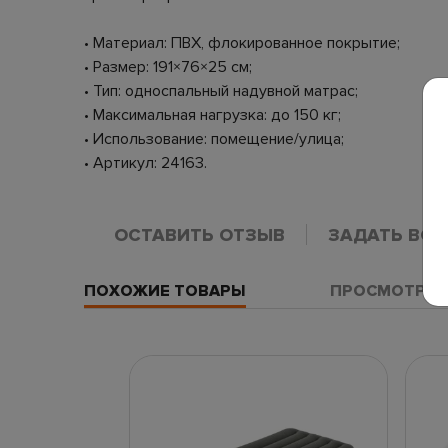
• Материал: ПВХ, флокированное покрытие;
• Размер: 191×76×25 см;
• Тип: односпальный надувной матрас;
• Максимальная нагрузка: до 150 кг;
• Использование: помещение/улица;
• Артикул: 24163.
ОСТАВИТЬ ОТЗЫВ
ЗАДАТЬ ВО
ПОХОЖИЕ ТОВАРЫ
ПРОСМОТРЕН